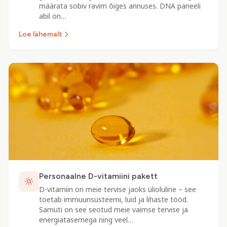
määrata sobiv ravim õiges annuses. DNA paneeli
abil on…
Loe lähemalt
Personaalne D-vitamiini pakett
D-vitamiin on meie tervise jaoks ülioluline – see
toetab immuunsüsteemi, luid ja lihaste tööd.
Samuti on see seotud meie vaimse tervise ja
energiatasemega ning veel…