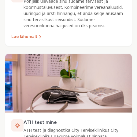
Põhjalik ülevaade sinu südame tervisest ja
koormustaluvusest. Kombineerime vereanalüüsid,
uuringud ja arsti hinnangu, et anda selge arusaam
sinu tervislikust seisundist. Südame-
veresoonkonna haigused on üks peamisi…
Loe lähemalt
ATH testimine
ATH test ja diagnostika City Tervisekliinikus City
Tervisekliinikus pakume võimalust hinnata