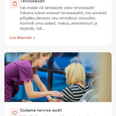
Terviseaudit
Vali endale või lähedasele sobiv terviseaudit!
Pakume kolme erinevat terviseauditit, mis annavad
põhjaliku ülevaate sinu tervislikust seisundist.
Kontrolli oma südant, maksa, ainevahetust ja
elujõudu. Vali…
Loe lähemalt
Südame tervise audit