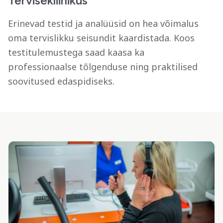
Tervisekliinikus
Erinevad testid ja analüüsid on hea võimalus
oma tervislikku seisundit kaardistada. Koos
testitulemustega saad kaasa ka
professionaalse tõlgenduse ning praktilised
soovitused edaspidiseks.