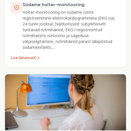
Südame holter-monitooring
Holter-monitooring on südame rütmi
registreerimine elektrokardiogrammina (EKG-na)
24 tunni jooksul. Näidustused: subjektiivselt
tuntavad rütmihäired, EKG-l registreeritud
rütmihäirete iseloomu ja sageduse
väljaselgitamine, rütmihäired pärast läbipõetud
südameinfarkti,…
Loe lähemalt