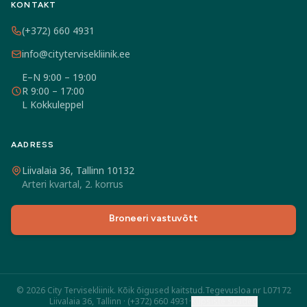
KONTAKT
(+372) 660 4931
info@citytervisekliinik.ee
E–N 9:00 – 19:00
R 9:00 – 17:00
L Kokkuleppel
AADRESS
Liivalaia 36, Tallinn 10132
Arteri kvartal, 2. korrus
Broneeri vastuvõtt
© 2026 City Tervisekliinik. Kõik õigused kaitstud.
Tegevusloa nr L07172
Liivalaia 36, Tallinn ·
(+372) 660 4931
·
Küpsiste seaded