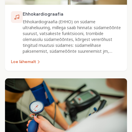
Ehhokardiograafia
Ehhokardiograafia (EHHO) on südame
ultraheliuuring, millega saab hinnata: südameõõnte
suurust, vatsakeste funktsiooni, trombide
olemasolu südameõõntes, kõrgest vererõhust
tingitud muutusi südames: südamelihase
paksenemist, südameõõnte suurenemist jm,…
Loe lähemalt