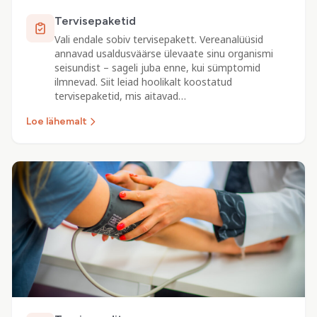
Tervisepaketid
Vali endale sobiv tervisepakett. Vereanalüüsid
annavad usaldusväärse ülevaate sinu organismi
seisundist – sageli juba enne, kui sümptomid
ilmnevad. Siit leiad hoolikalt koostatud
tervisepaketid, mis aitavad…
Loe lähemalt