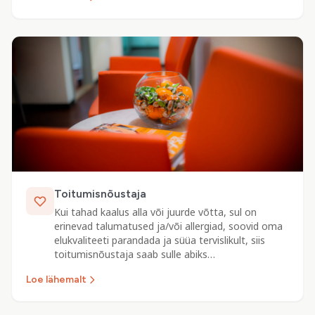
Toitumisnõustaja
Kui tahad kaalus alla või juurde võtta, sul on
erinevad talumatused ja/või allergiad, soovid oma
elukvaliteeti parandada ja süüa tervislikult, siis
toitumisnõustaja saab sulle abiks…
Loe lähemalt