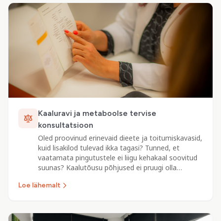
Kaaluravi ja metaboolse tervise
konsultatsioon
Oled proovinud erinevaid dieete ja toitumiskavasid,
kuid lisakilod tulevad ikka tagasi? Tunned, et
vaatamata pingutustele ei liigu kehakaal soovitud
suunas? Kaalutõusu põhjused ei pruugi olla…
Loe lähemalt